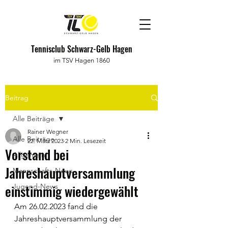
Tennisclub Schwarz-Gelb Hagen
im TSV Hagen 1860
Beitrag
Alle Beiträge
Rainer Wegner
Alle Beiträge
22. März 2023
2 Min. Lesezeit
Vorstand bei
Allgemein
Jahreshauptversammlung
Mannschafts-News
einstimmig wiedergewählt
Jugend-News
Am 26.02.2023 fand die 
Jahreshauptversammlung der 