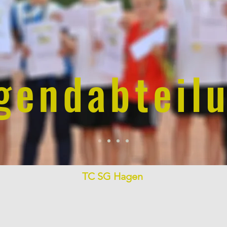
gendabteil
TC SG Hagen