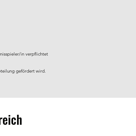
g
spieler/in verpflichtet
teilung gefördert wird.
reich