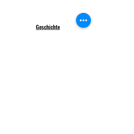
Geschichte
Ein Verein mit Tradition
Tennisclub Schwarz-Gelb Hagen
Anfahrt
Kontakt
Hoheleye 23
+ 49 (0) 2331 633640
58093 Hagen
detlev.barkam@web.de
(Anlage, Geschäftsstelle
Kontaktformular
und Tennishalle)
Impressum
Internes Verzeichnis