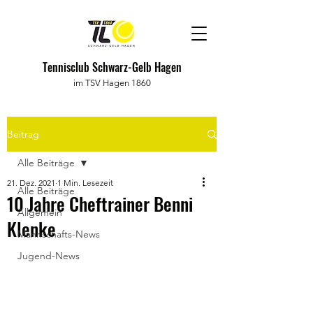
Tennisclub Schwarz-Gelb Hagen
im TSV Hagen 1860
Beitrag
Alle Beiträge
21. Dez. 2021
1 Min. Lesezeit
Alle Beiträge
10 Jahre Cheftrainer Benni
Allgemein
Klenke
Mannschafts-News
Jugend-News