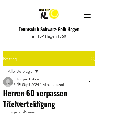
Tennisclub Schwarz-Gelb Hagen
im TSV Hagen 1860
Beitrag
Alle Beiträge
Jürgen Lohse
Alle Beiträge
23. Sept. 2024
1 Min. Lesezeit
Herren 60 verpassen
Allgemein
Titelverteidigung
Mannschafts-News
Jugend-News