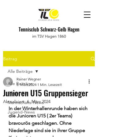
Tennisclub Schwarz-Gelb Hagen
im TSV Hagen 1860
Beitrag
Alle Beiträge
Rainer Wegner
Alle Beiträge
5. März 2024
1 Min. Lesezeit
Junioren U15 Gruppensieger
Allgemein
Aktualisiert:
6. März 2024
Mannschafts-News
In der Winterhallenrunde haben sich 
Jugend-News
die Junioren U15 ( 2er Teams) 
bravourös geschlagen. Ohne 
Niederlage sind sie in ihrer Gruppe 