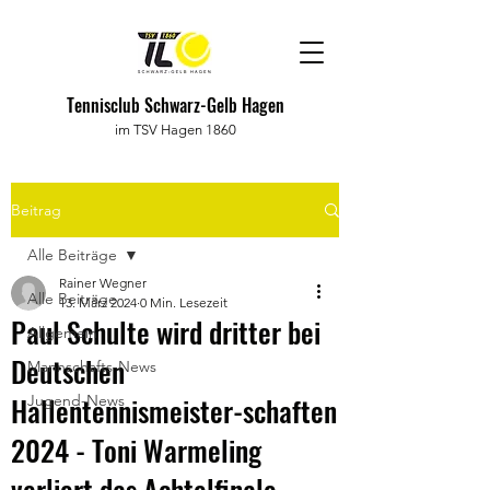
Tennisclub Schwarz-Gelb Hagen
im TSV Hagen 1860
Beitrag
Alle Beiträge
Rainer Wegner
Alle Beiträge
13. März 2024
0 Min. Lesezeit
Paul Schulte wird dritter bei
Allgemein
Deutschen
Mannschafts-News
Hallentennismeister-schaften
Jugend-News
2024 - Toni Warmeling
verliert das Achtelfinale