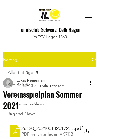
Tennisclub Schwarz-Gelb Hagen
im TSV Hagen 1860
Beitrag
Alle Beiträge
Lukas Heinemann
Alle Beiträge
15. Juni 2021
0 Min. Lesezeit
Vereinsspielplan Sommer
Allgemein
2021
Mannschafts-News
Jugend-News
26120_20210614201728102_mv73fn83_ScheduleRepo
.pdf
PDF herunterladen • 97KB