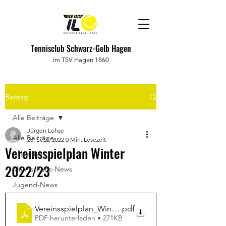
Tennisclub Schwarz-Gelb Hagen
im TSV Hagen 1860
Beitrag
Alle Beiträge
Jürgen Lohse
Alle Beiträge
28. Sept. 2022
0 Min. Lesezeit
Vereinsspielplan Winter
Allgemein
2022/23
Mannschafts-News
Jugend-News
Vereinsspielplan_Winter2022:23
.pdf
PDF herunterladen • 271KB