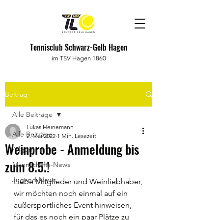
Tennisclub Schwarz-Gelb Hagen
im TSV Hagen 1860
Beitrag
Alle Beiträge
Lukas Heinemann
Alle Beiträge
2. Mai 2022
1 Min. Lesezeit
Weinprobe - Anmeldung bis
Allgemein
zum 8.5.!
Mannschafts-News
Jugend-News
Liebe Mitglieder und Weinliebhaber,
wir möchten noch einmal auf ein 
außersportliches Event hinweisen, 
für das es noch ein paar Plätze zu 