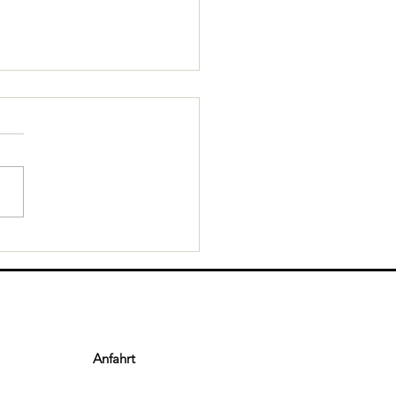
rz-Gelb hat endlich wieder
ereinspokal gewonnen!
Anfahrt