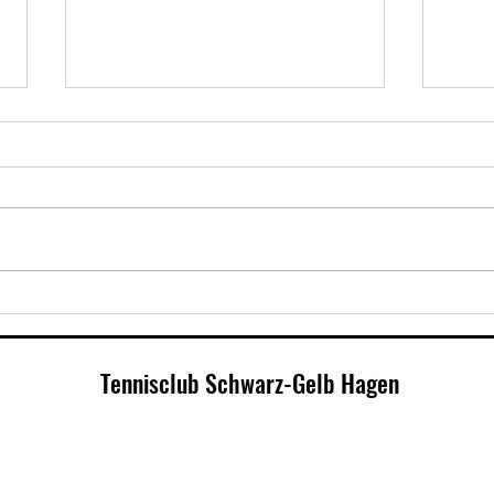
Damen steigen in die
Schwa
Südwestfalenliga auf
den V
Tennisclub Schwarz-Gelb Hagen