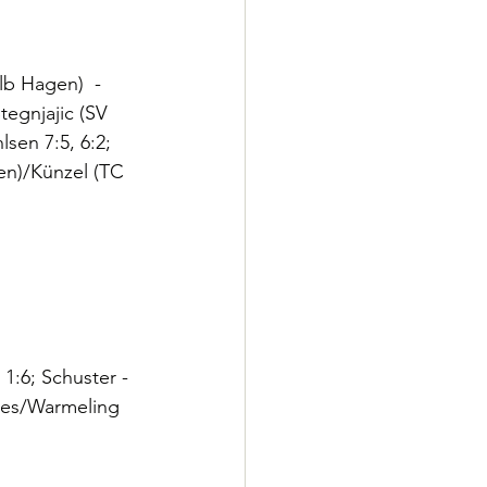
b Hagen)  - 
tegnjajic (SV 
sen 7:5, 6:2; 
en)/Künzel (TC 
1:6; Schuster - 
emes/Warmeling 