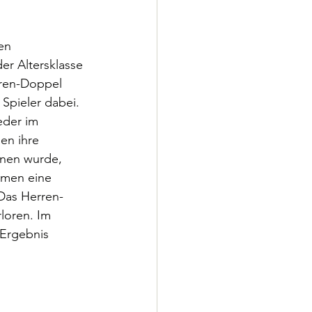
en 
r Altersklasse 
rren-Doppel 
Spieler dabei. 
eder im 
en ihre 
nen wurde, 
amen eine 
Das Herren-
loren. Im 
 Ergebnis 