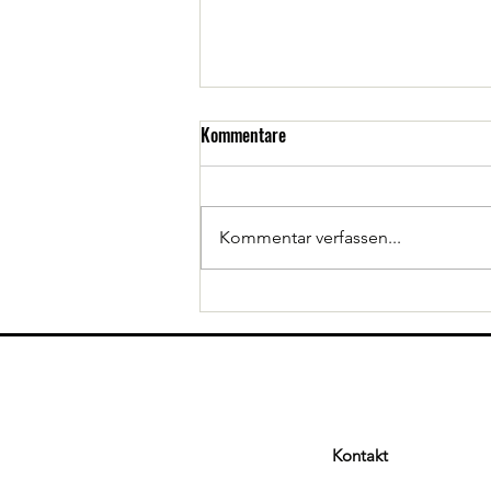
Kommentare
Kommentar verfassen...
45 Kinder beim Tenniscamp von
Schwarz-Gelb
Kontakt