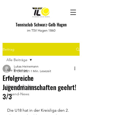
Tennisclub Schwarz-Gelb Hagen
im TSV Hagen 1860
Beitrag
Alle Beiträge
Lukas Heinemann
Alle Beiträge
8. Okt. 2021
1 Min. Lesezeit
Erfolgreiche
Allgemein
Jugendmannschaften geehrt!
Mannschafts-News
3/3
Jugend-News
Die U18 hat in der Kreisliga den 2. 